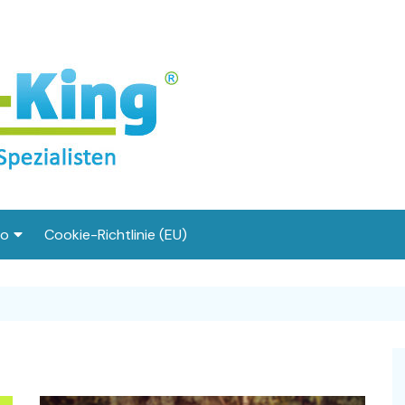
fo
Cookie-Richtlinie (EU)
ku richtig
GB
atenschutzerkärung
t – wieso ist
mpressum
rschiedlich?
ch mein