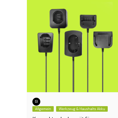
Smartphone
Akku Temp
was ist op
nicht?
Akku Alter
Verschleiß
Akku Lager
Was bedeu
Funktion?
Tiefentlad
das?
Was ist ei
Allgemein
Werkzeug & Haushalts Akku
Was ist ein