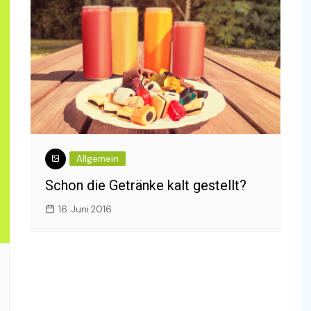
 richtig?
eraturen –
timal, was
ung –
n, aber wie?
Allgemein
tet die NFC
Schon die Getränke kalt gestellt?
16. Juni 2016
ung – was ist
n Molex Stecker
 Hirose